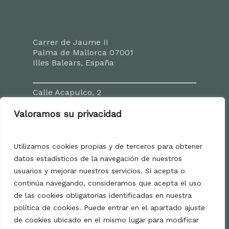
Tiendas
Carrer de Jaume II
Palma de Mallorca 07001
Illes Balears, España
Calle Acapulco, 2
Playa de Palma 07610
Illes Balears, España
Valoramos su privacidad
Contacto
Utilizamos cookies propias y de terceros para obtener
datos estadísticos de la navegación de nuestros
Amparo Díez Picó
usuarios y mejorar nuestros servicios. Si acepta o
Directora comercial
continúa navegando, consideramos que acepta el uso
(34) 667 511 174
de las cookies obligatorias identificadas en nuestra
comercial@mallorcadelicatessen.com
política de cookies. Puede entrar en el apartado ajuste
de cookies ubicado en el mismo lugar para modificar