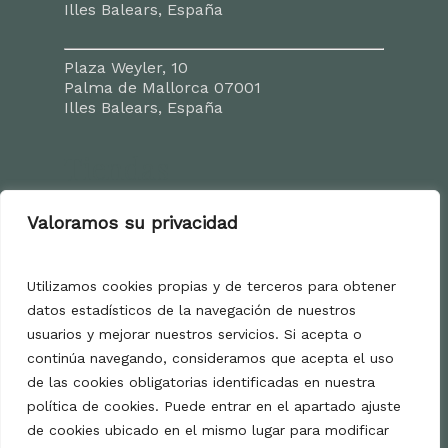
Illes Balears, España
Plaza Weyler, 10
Palma de Mallorca 07001
Illes Balears, España
Tiendas
Carrer de Jaume II
Valoramos su privacidad
Palma de Mallorca 07001
Illes Balears, España
Utilizamos cookies propias y de terceros para obtener
datos estadísticos de la navegación de nuestros
Calle Acapulco, 2
Playa de Palma 07610
usuarios y mejorar nuestros servicios. Si acepta o
Illes Balears, España
continúa navegando, consideramos que acepta el uso
de las cookies obligatorias identificadas en nuestra
Contacto
política de cookies. Puede entrar en el apartado ajuste
de cookies ubicado en el mismo lugar para modificar